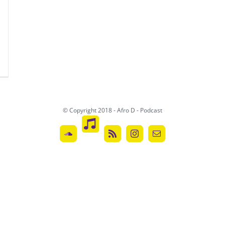
© Copyright 2018 - Afro D - Podcast
ITunes-
Podcast
SoundCloud
Rss
Instagram
Email