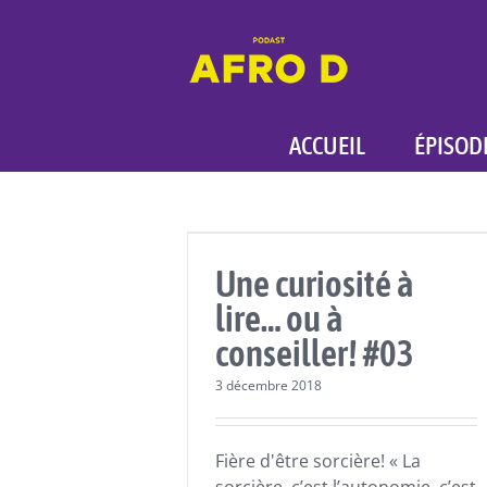
Skip
to
content
ACCUEIL
ÉPISOD
Actualités
Lectures
Une curiosité à
lire… ou à
conseiller! #03
3 décembre 2018
Fière d'être sorcière! « La