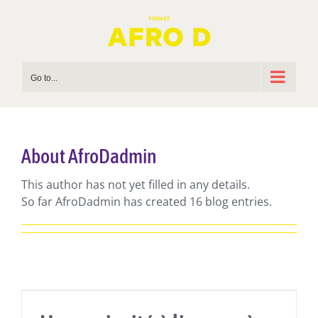
Skip
to
content
Go to...
About
AfroDadmin
This author has not yet filled in any details.
So far AfroDadmin has created 16 blog entries.
Actualités
Lectures